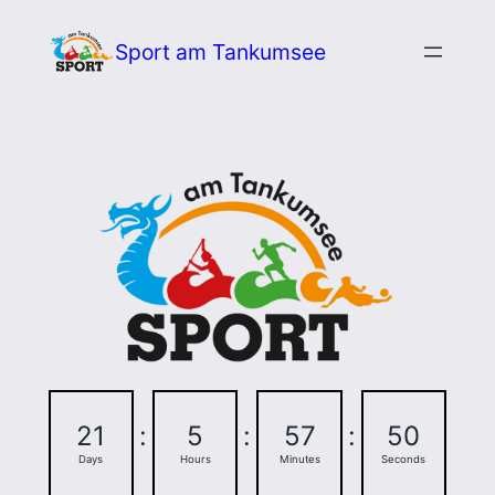
Zum
Sport am Tankumsee
Inhalt
springen
21
:
5
:
57
:
49
Days
Hours
Minutes
Seconds