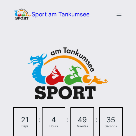
Zum
Sport am Tankumsee
Inhalt
springen
21
:
4
:
49
:
34
Days
Hours
Minutes
Seconds