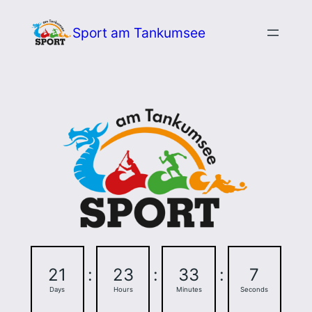
Zum
Sport am Tankumsee
Inhalt
springen
21
:
23
:
33
:
6
Days
Hours
Minutes
Seconds