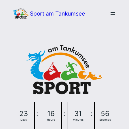
Zum
Sport am Tankumsee
Inhalt
springen
23
:
16
:
31
:
55
Days
Hours
Minutes
Seconds