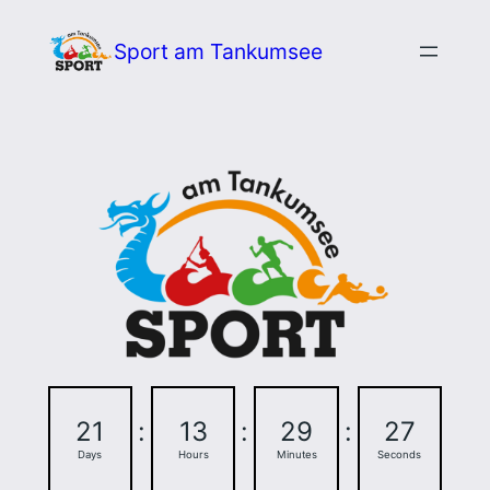
Zum
Sport am Tankumsee
Inhalt
springen
21
:
13
:
29
:
26
Days
Hours
Minutes
Seconds