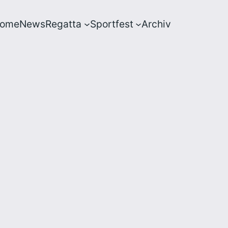
ome
News
Regatta
Sportfest
Archiv