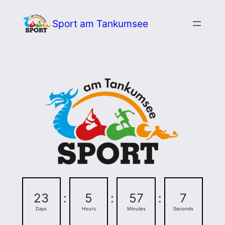
Zum
Sport am Tankumsee
Inhalt
springen
23
:
5
:
57
:
7
Days
Hours
Minutes
Seconds