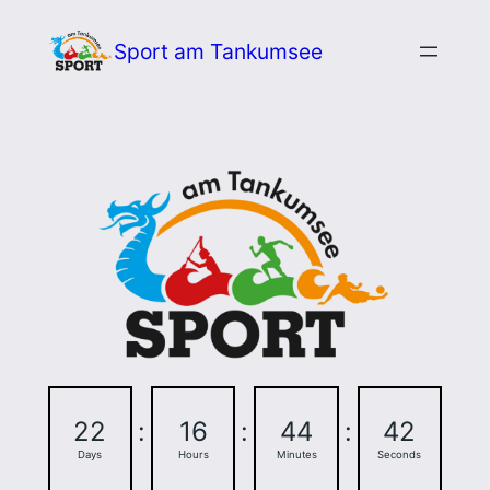
Zum
Sport am Tankumsee
Inhalt
springen
22
:
16
:
44
:
41
Days
Hours
Minutes
Seconds