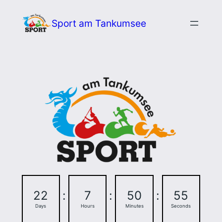
Zum
Sport am Tankumsee
Inhalt
springen
22
:
7
:
50
:
54
Days
Hours
Minutes
Seconds