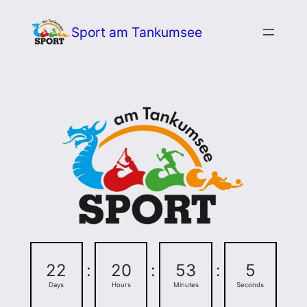
Zum
Sport am Tankumsee
Inhalt
springen
22
:
20
:
53
:
4
Days
Hours
Minutes
Seconds