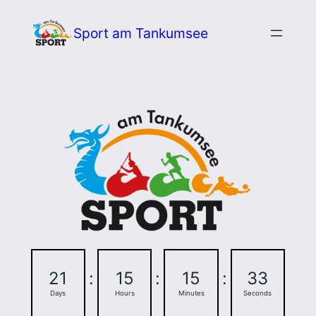
Zum
Sport am Tankumsee
Inhalt
springen
21
:
15
:
15
:
32
Days
Hours
Minutes
Seconds