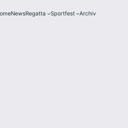
ome
News
Regatta
Sportfest
Archiv