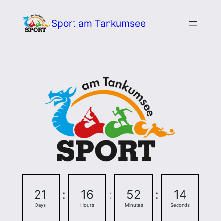
Zum
Sport am Tankumsee
Inhalt
springen
21
:
16
:
52
:
14
Days
Hours
Minutes
Seconds