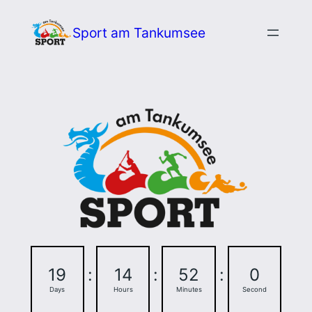
Zum
Sport am Tankumsee
Inhalt
springen
19
:
14
:
51
:
59
Days
Hours
Minutes
Seconds