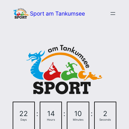
Zum
Sport am Tankumsee
Inhalt
springen
22
:
14
:
10
:
1
Days
Hours
Minutes
Second