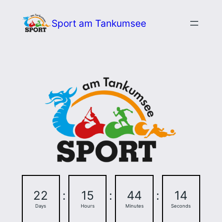
Zum
Sport am Tankumsee
Inhalt
springen
22
:
15
:
44
:
13
Days
Hours
Minutes
Seconds