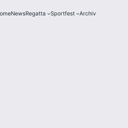
ome
News
Regatta
Sportfest
Archiv