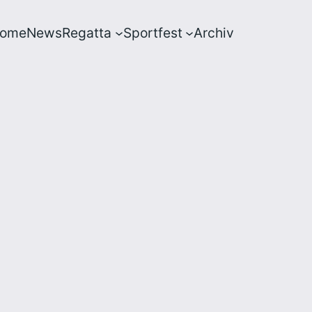
ome
News
Regatta
Sportfest
Archiv