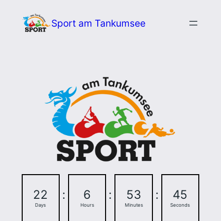
Zum
Sport am Tankumsee
Inhalt
springen
22
:
6
:
53
:
45
Days
Hours
Minutes
Seconds