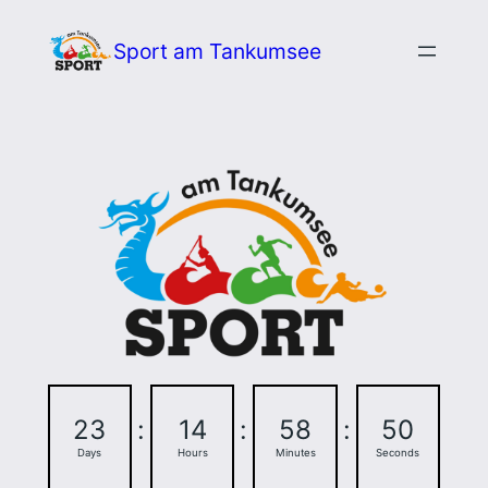
Zum
Sport am Tankumsee
Inhalt
springen
23
:
14
:
58
:
49
Days
Hours
Minutes
Seconds