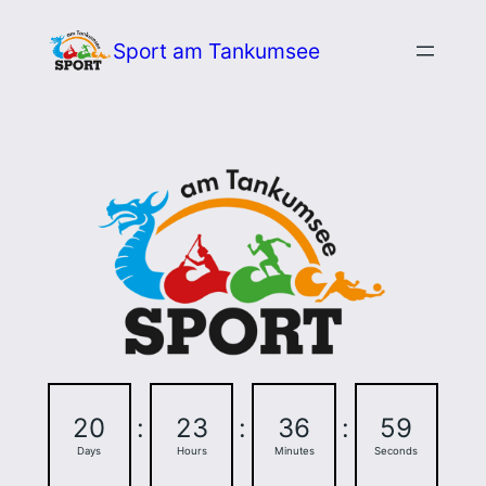
Zum
Sport am Tankumsee
Inhalt
springen
20
:
23
:
36
:
58
Days
Hours
Minutes
Seconds