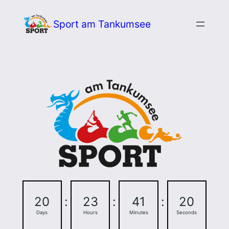
Zum
Sport am Tankumsee
Inhalt
springen
20
:
23
:
41
:
19
Days
Hours
Minutes
Seconds