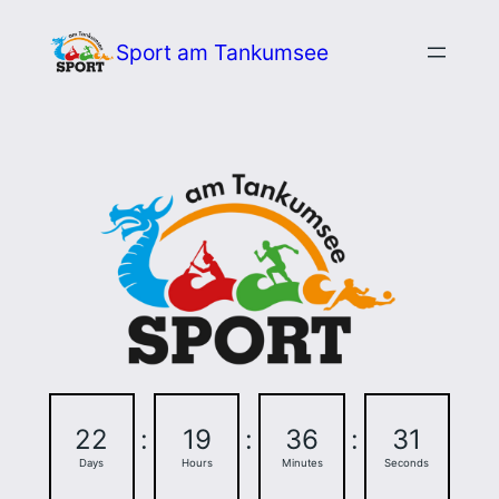
Zum
Sport am Tankumsee
Inhalt
springen
22
:
19
:
36
:
30
Days
Hours
Minutes
Seconds