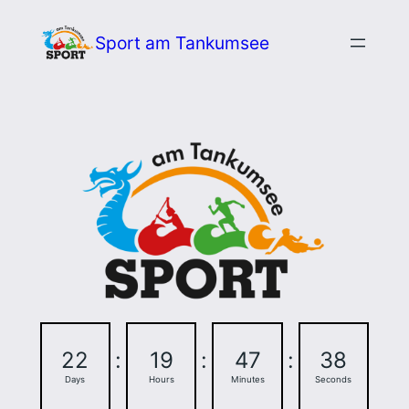
Zum
Sport am Tankumsee
Inhalt
springen
22
:
19
:
47
:
38
Days
Hours
Minutes
Seconds