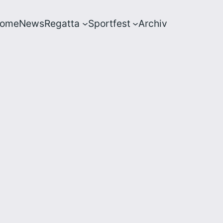
ome
News
Regatta
Sportfest
Archiv