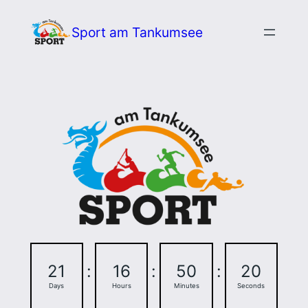
Zum
Sport am Tankumsee
Inhalt
springen
21
:
16
:
50
:
20
Days
Hours
Minutes
Seconds