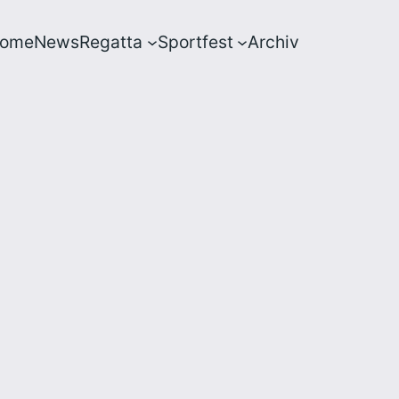
ome
News
Regatta
Sportfest
Archiv