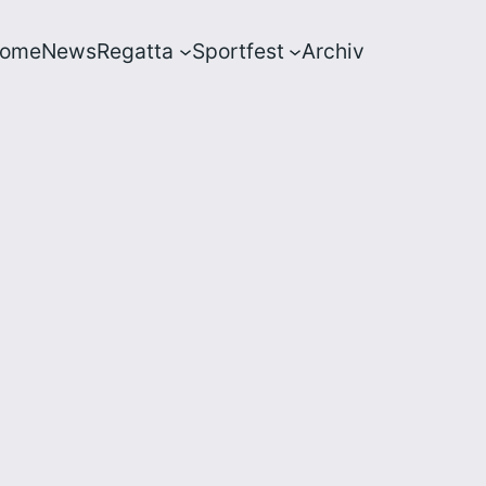
ome
News
Regatta
Sportfest
Archiv