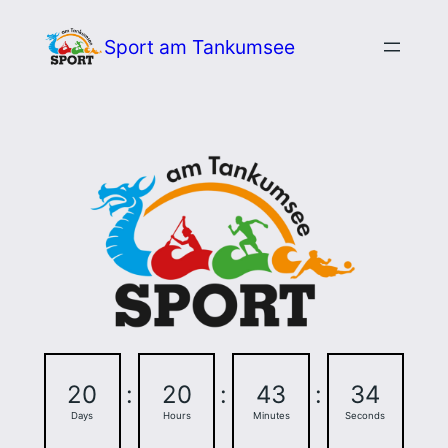
Zum
Sport am Tankumsee
Inhalt
springen
20
:
20
:
43
:
34
Days
Hours
Minutes
Seconds