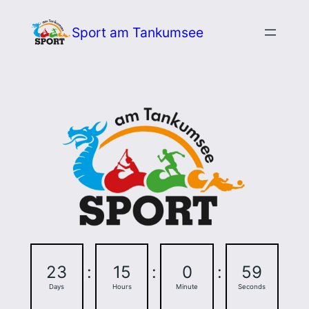
Zum
Sport am Tankumsee
Inhalt
springen
23
:
15
:
0
:
57
Days
Hours
Minute
Seconds