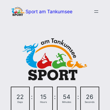
Zum
Sport am Tankumsee
Inhalt
springen
22
:
15
:
54
:
25
Days
Hours
Minutes
Seconds