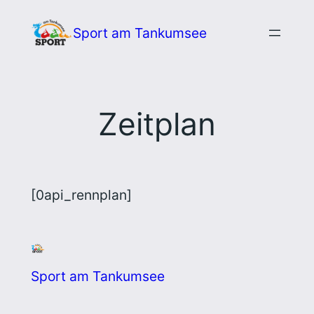
Zum
Sport am Tankumsee
Inhalt
springen
Zeitplan
[0api_rennplan]
Sport am Tankumsee